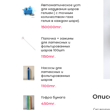
Автоматическое устройство
для надувания шаров
гелием ( с точным
количеством газа
гелия в каждом шаре).
150000тг.
Палочка + зажимы
для латексных и
фольгированных
шаров 100шт
1150тг.
Насосы для
латексных и
фольгированных
шаров
1100тг.
Опис
Гофра бумага
450тг.
Сет возду