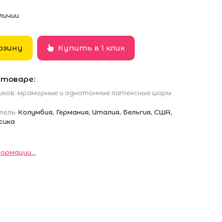
личии
рзину
Купить в 1 клик
 товаре:
иков: мраморные и однотонные латексные шары
ель:
Колумбия, Германия, Италия, Бельгия, США,
сика
ормации...