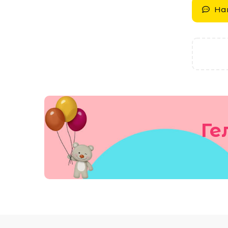
На
Ге