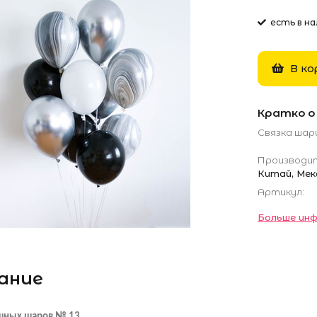
есть в на
В ко
Кратко о
Связка шар
Производит
Китай, Мек
Артикул:
Больше инф
ание
шных шаров № 13