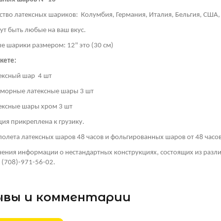
ство латексных шариков: Колумбия, Германия, Италия, Бельгия, США,
гут быть любые на ваш вкус.
е шарики размером: 12" это (30 см)
укете:
тексный шар 4 шт
аморные латексные шары 3 шт
тексные шары хром 3 шт
ия прикреплена к грузику.
 полета латексных шаров 48 часов и фольгированных шаров от 48 часо
чения информации о нестандартных конструкциях, состоящих из разл
 (708)-971-56-02.
вы и комментарии