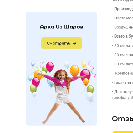
- Производ
- Цвета мо
Арка Из Шаров
- Воздушны
-
Всего в б
Смотреть
- 30 см ла
- 30 см мр
- 30 см ла
- Композиц
- Гарантия
- Для полу
телефону 8
Отзы