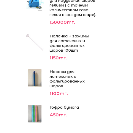
для надувания шаров
гелием ( с точным
количеством газа
гелия в каждом шаре).
150000тг.
Палочка + зажимы
для латексных и
фольгированных
шаров 100шт
1150тг.
Насосы для
латексных и
фольгированных
шаров
1100тг.
Гофра бумага
450тг.