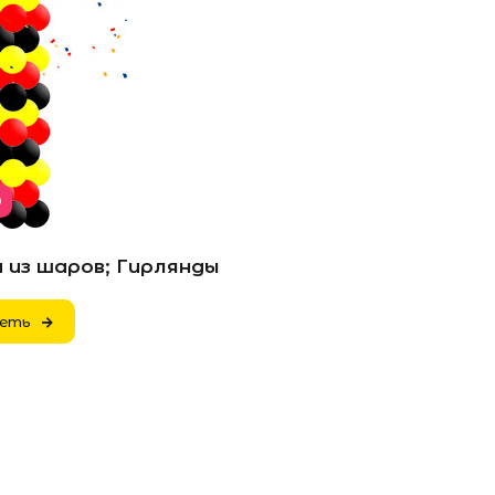
0
 из шаров; Гирлянды
еть